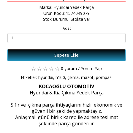
Marka:
Hyundai Yedek Parça
Ürün Kodu: 1574049079
Stok Durumu: Stokta var
Adet
Sepete Ekle
0 yorum
/
Yorum Yap
Etiketler:
hyundai
,
h100
,
çıkma
,
mazot
,
pompası
KOCAOĞLU OTOMOTİV
Hyundai & Kia Çıkma Yedek Parça
Sıfır ve çıkma parça ihtiyaçlarını hızlı, ekonomik ve
güvenli bir şekilde yapmaktayız.
Anlaşmalı günü birlik kargo ile adrese teslimat
şeklinde parça gönderilir.