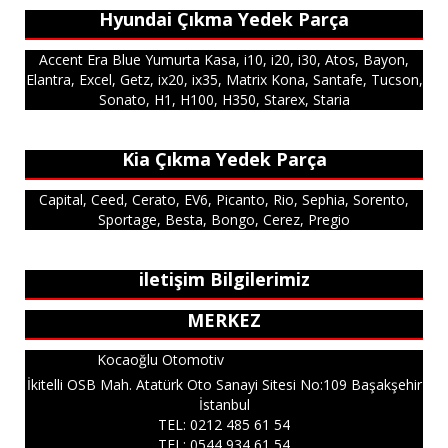
Hyundai Çıkma Yedek Parça
Accent Era Blue Yumurta Kasa, i10, i20, i30, Atos, Bayon,
Elantra, Excel, Getz, ix20, ix35, Matrix Kona, Santafe, Tucson,
Sonato, H1, H100, H350, Starex, Staria
Kia Çıkma Yedek Parça
Capital, Ceed, Cerato, EV6, Picanto, Rio, Sephia, Sorento,
Sportage, Besta, Bongo, Cerez, Pregio
iletişim Bilgilerimiz
MERKEZ
Kocaoğlu Otomotiv
İkitelli OSB Mah. Atatürk Oto Sanayi Sitesi No:109 Başakşehir
İstanbul
TEL: 0212 485 61 54
TEL: 05
44 934 61 54